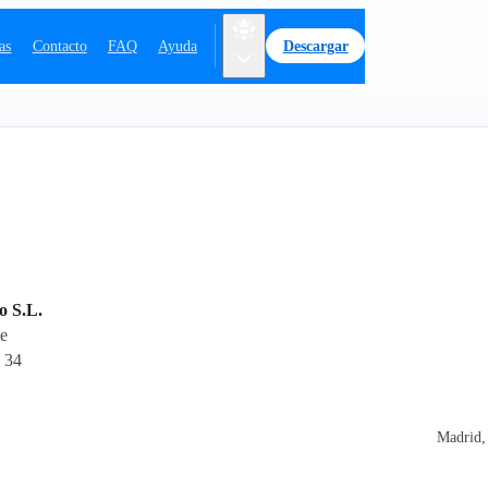
las
Contacto
FAQ
Ayuda
Descargar
o S.L.
te
 34
Madrid